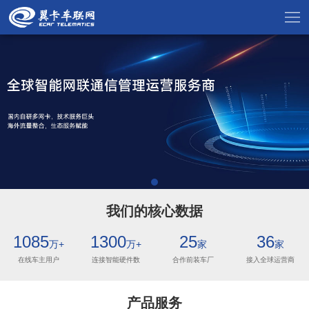
我们的核心数据
1085
1300
25
36
万+
万+
家
家
在线车主用户
连接智能硬件数
合作前装车厂
接入全球运营商
产品服务