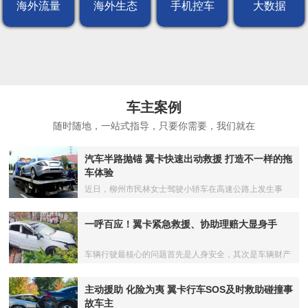
海外流量
海外生态
手机控车
大数据
车主案例
随时随地，一站式指导，只要你需要，我们就在
汽车半路抛锚 翼卡快速出动救援 打造不一样的拖
车体验
近日，柳州市民林女士驾驶小轿车在高速公路上发生事
故，修理厂拖车时居然以20多公里的拖车距离，要价3000
元
一呼百应！翼卡紧急救援、协助理赔大显身手
车辆行驶最核心的问题首先是人身安全，其次是车辆财产
安全。当不幸遭遇车祸时，车主们却往往因不知所措而贻
误了"黄金"救援时间
主动援助 化险为夷 翼卡行车SOS及时救助碰撞事
故车主