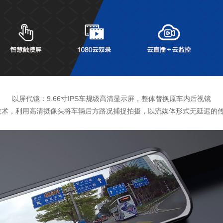
以屏代镜：9.66寸IPS车规级高清显示屏，整体替换原车内后视镜
技术，利用高清摄像头将车辆后方路况捕捉拍摄，以流媒体形式无延迟的