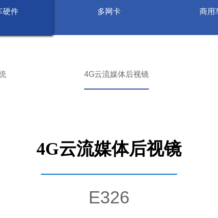
车硬件
多网卡
商用
像监控系统
物联卡综合
镜
主动安全云
级系统
商用车AI智
统
4G云流媒体后视镜
手机控车
云流媒体后视镜
4G
——————————————
E326