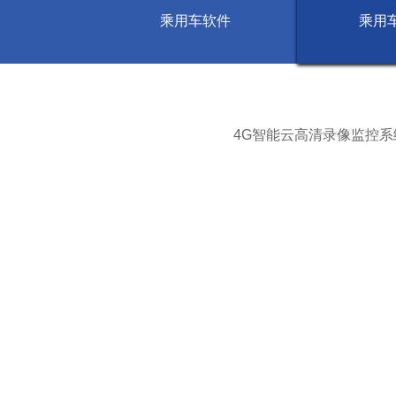
乘用车软件
乘用
行车SOS
4G智能云高清录
物联卡综合管理平台
4G云流媒体后视
AR导航原车屏升
4G智能云高清录像监控系
海外流量
海外生态
行业新闻
公司新闻