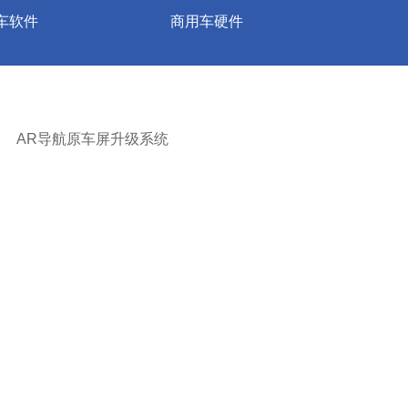
车软件
商用车硬件
管理平台
校车AI人脸识别测温系统
平台
智能监控系统
能风控平台
HUD抬头显示系统
AR导航原车屏升级系统