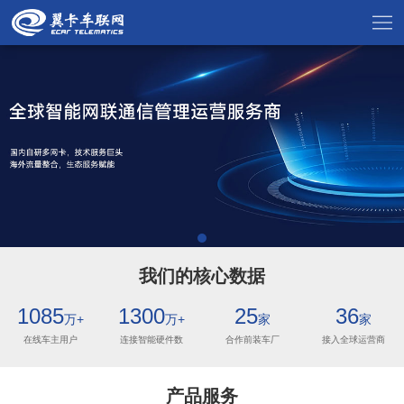
我们的核心数据
1085
1300
25
36
万+
万+
家
家
在线车主用户
连接智能硬件数
合作前装车厂
接入全球运营商
产品服务