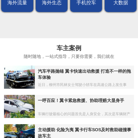
海外流量
海外生态
手机控车
大数据
车主案例
随时随地，一站式指导，只要你需要，我们就在
汽车半路抛锚 翼卡快速出动救援 打造不一样的拖
车体验
近日，柳州市民林女士驾驶小轿车在高速公路上发生事
故，修理厂拖车时居然以20多公里的拖车距离，要价3000
元
一呼百应！翼卡紧急救援、协助理赔大显身手
车辆行驶最核心的问题首先是人身安全，其次是车辆财产
安全。当不幸遭遇车祸时，车主们却往往因不知所措而贻
误了"黄金"救援时间
主动援助 化险为夷 翼卡行车SOS及时救助碰撞事
故车主